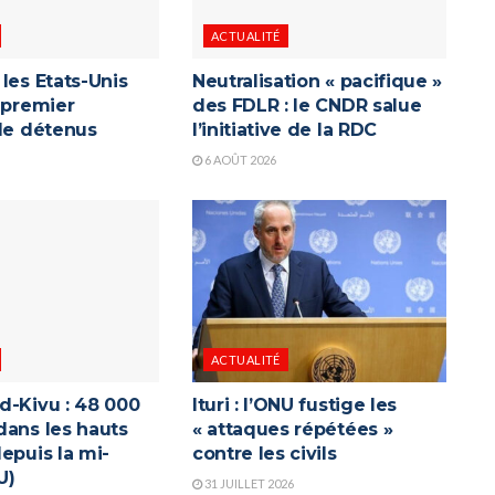
ACTUALITÉ
les Etats-Unis
Neutralisation « pacifique »
 premier
des FDLR : le CNDR salue
 de détenus
l’initiative de la RDC
6 AOÛT 2026
ACTUALITÉ
d-Kivu : 48 000
Ituri : l’ONU fustige les
dans les hauts
« attaques répétées »
epuis la mi-
contre les civils
U)
31 JUILLET 2026