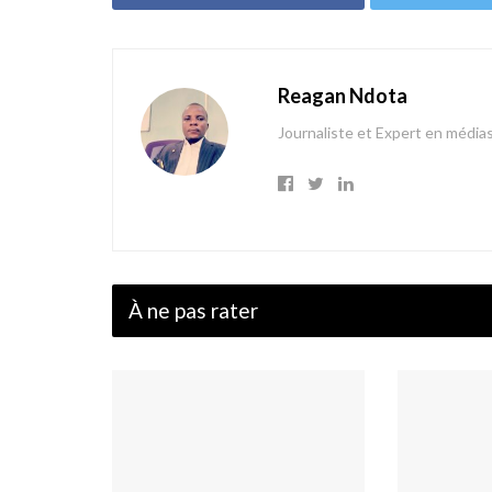
Reagan Ndota
Journaliste et Expert en média
À ne pas rater