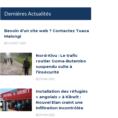
Dernières Actualités
Besoin d’un site web ? Contactez Tuasa
Malongi
15 AOÛT 2020
Nord-Kivu : Le trafic
routier Goma-Butembo
suspendu suite à
l’insécurité
25 MAI 2022
Installation des réfugiés
« angolais » à Kikwit :
Nouvel Elan craint une
infiltration incontrôlée
25 MAI 2022