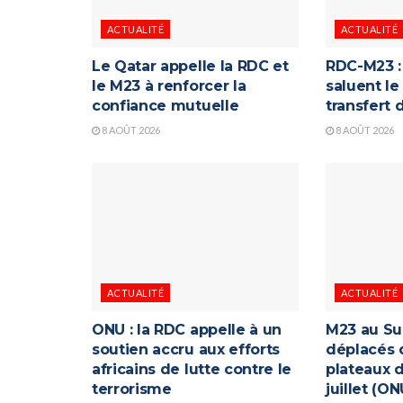
ACTUALITÉ
ACTUALITÉ
Le Qatar appelle la RDC et
RDC-M23 : 
le M23 à renforcer la
saluent le
confiance mutuelle
transfert
8 AOÛT 2026
8 AOÛT 2026
ACTUALITÉ
ACTUALITÉ
ONU : la RDC appelle à un
M23 au Su
soutien accru aux efforts
déplacés 
africains de lutte contre le
plateaux d
terrorisme
juillet (ON