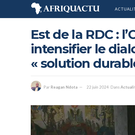
ACTUALI
Est de la RDC : l
intensifier le di
« solution durabl
Par
Reagan Ndota
22 juin 2024
Dans
Actuali