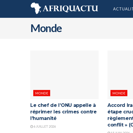
ACTUALI
Monde
MONDE
MONDE
Le chef de l’ONU appelle à
Accord Ira
réprimer les crimes contre
étape cruc
l’humanité
règlement
conflit » 
6 JUILLET 2026
15 JUIN 2026