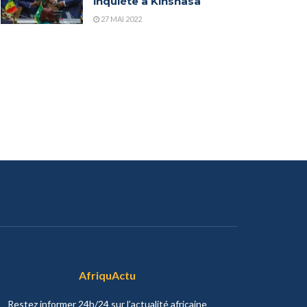
inquiète à Kinshasa
27 MAI 2022
AfriquActu
Restez informer 24h/24 sur l’actualité africaine