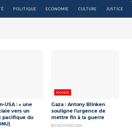
TÉ
POLITIQUE
ECONOMIE
CULTURE
JUSTICE
MONDE
n-USA : « une
Gaza : Antony Blinken
iale vers un
souligne l’urgence de
 pacifique du
mettre fin à la guerre
(ONU)
5 DÉCEMBRE 2024