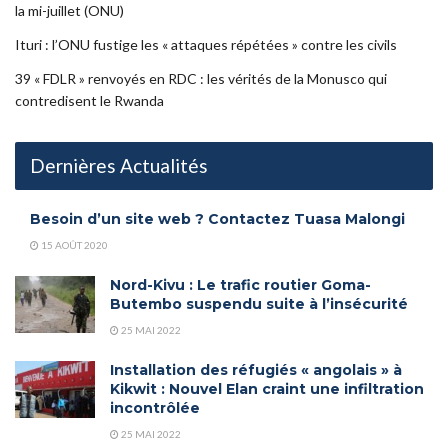
la mi-juillet (ONU)
Ituri : l’ONU fustige les « attaques répétées » contre les civils
39 « FDLR » renvoyés en RDC : les vérités de la Monusco qui
contredisent le Rwanda
Dernières Actualités
Besoin d’un site web ? Contactez Tuasa Malongi
15 AOÛT 2020
Nord-Kivu : Le trafic routier Goma-
Butembo suspendu suite à l’insécurité
25 MAI 2022
Installation des réfugiés « angolais » à
Kikwit : Nouvel Elan craint une infiltration
incontrôlée
25 MAI 2022