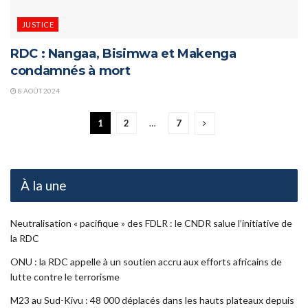
JUSTICE
RDC : Nangaa, Bisimwa et Makenga
condamnés à mort
8 AOÛT 2024
1
2
…
7
À la une
Neutralisation « pacifique » des FDLR : le CNDR salue l’initiative de
la RDC
ONU : la RDC appelle à un soutien accru aux efforts africains de
lutte contre le terrorisme
M23 au Sud-Kivu : 48 000 déplacés dans les hauts plateaux depuis