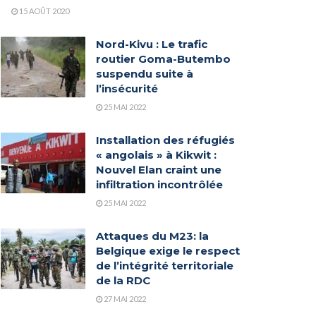
15 AOÛT 2020
Nord-Kivu : Le trafic
routier Goma-Butembo
suspendu suite à
l’insécurité
25 MAI 2022
Installation des réfugiés
« angolais » à Kikwit :
Nouvel Elan craint une
infiltration incontrôlée
25 MAI 2022
Attaques du M23: la
Belgique exige le respect
de l’intégrité territoriale
de la RDC
27 MAI 2022