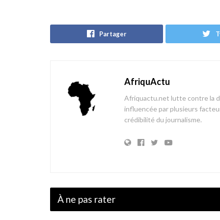
Partager
T
AfriquActu
Afriquactu.net lutte contre la 
influencée par plusieurs facteur
crédibilité du journalisme.
À ne pas rater