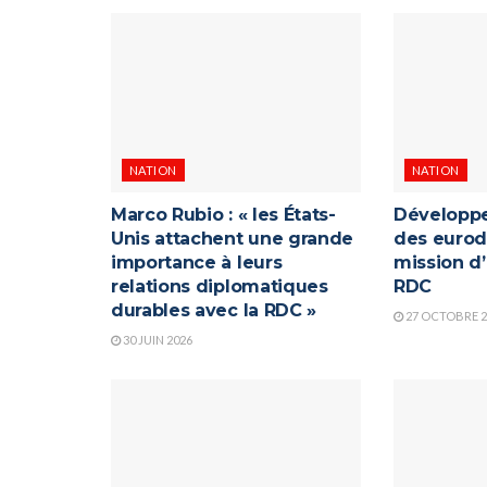
NATION
NATION
Marco Rubio : « les États-
Développe
Unis attachent une grande
des eurod
importance à leurs
mission d
relations diplomatiques
RDC
durables avec la RDC »
27 OCTOBRE 2
30 JUIN 2026