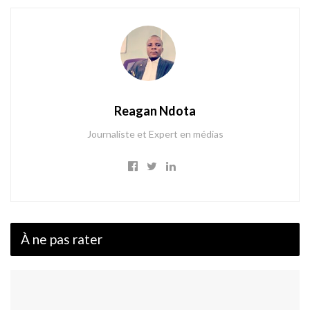
Reagan Ndota
Journaliste et Expert en médias
À ne pas rater