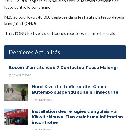
ONU : la RDC appelle à un soutien accru aux efforts africains de
lutte contre le terrorisme
M23 au Sud-Kivu : 48 000 déplacés dans les hauts plateaux depuis
la mi-juillet (ONU)
Ituri : l’ONU fustige les « attaques répétées » contre les civils
Dernières Actualités
Besoin d’un site web ? Contactez Tuasa Malongi
15 AOÛT 2020
Nord-Kivu : Le trafic routier Goma-
Butembo suspendu suite à l’insécurité
25 MAI 2022
Installation des réfugiés « angolais » à
Kikwit : Nouvel Elan craint une infiltration
incontrôlée