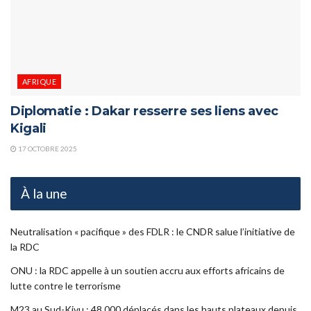
AFRIQUE
Diplomatie : Dakar resserre ses liens avec
Kigali
17 OCTOBRE 2025
À la une
Neutralisation « pacifique » des FDLR : le CNDR salue l’initiative de
la RDC
ONU : la RDC appelle à un soutien accru aux efforts africains de
lutte contre le terrorisme
M23 au Sud-Kivu : 48 000 déplacés dans les hauts plateaux depuis