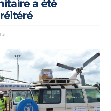
taire a été
réitéré
ité