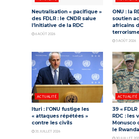
Neutralisation « pacifique »
ONU : la R
des FDLR : le CNDR salue
soutien ac
l’initiative de la RDC
africains 
terrorism
6 AOÛT 2026
5 AOÛT 2026
ACTUALITÉ
ACTUALITÉ
Ituri : l’ONU fustige les
39 « FDLR
« attaques répétées »
RDC : les 
contre les civils
Monusco q
le Rwand
31 JUILLET 2026
30 JUILLET 20