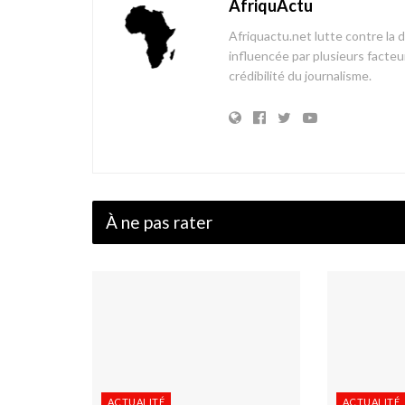
AfriquActu
Afriquactu.net lutte contre la 
influencée par plusieurs facteur
crédibilité du journalisme.
À ne pas rater
ACTUALITÉ
ACTUALITÉ