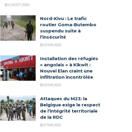
15 AOÛT 2020
Nord-Kivu : Le trafic
routier Goma-Butembo
suspendu suite à
l’insécurité
25 MAI 2022
Installation des réfugiés
« angolais » à Kikwit :
Nouvel Elan craint une
infiltration incontrôlée
25 MAI 2022
Attaques du M23: la
Belgique exige le respect
de l’intégrité territoriale
de la RDC
27 MAI 2022