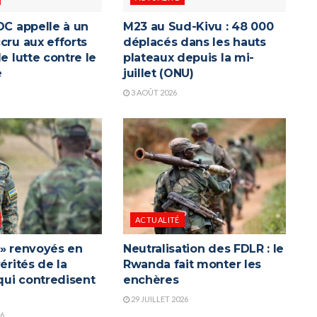
DC appelle à un
M23 au Sud-Kivu : 48 000
cru aux efforts
déplacés dans les hauts
de lutte contre le
plateaux depuis la mi-
e
juillet (ONU)
3 AOÛT 2026
ACTUALITÉ
 » renvoyés en
Neutralisation des FDLR : le
vérités de la
Rwanda fait monter les
ui contredisent
enchères
a
29 JUILLET 2026
26