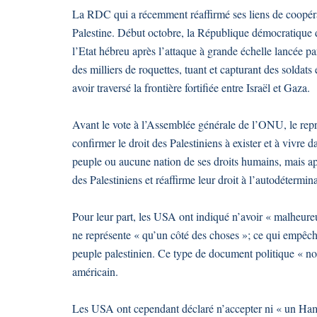
La RDC qui a récemment réaffirmé ses liens de coopérati
Palestine. Début octobre, la République démocratique 
l’Etat hébreu après l’attaque à grande échelle lancée par
des milliers de roquettes, tuant et capturant des soldats 
avoir traversé la frontière fortifiée entre Israël et Gaza.
Avant le vote à l’Assemblée générale de l’ONU, le repré
confirmer le droit des Palestiniens à exister et à vivre d
peuple ou aucune nation de ses droits humains, mais app
des Palestiniens et réaffirme leur droit à l’autodétermin
Pour leur part, les USA ont indiqué n’avoir « malheureu
ne représente « qu’un côté des choses »; ce qui empêche,
peuple palestinien. Ce type de document politique « nou
américain.
Les USA ont cependant déclaré n’accepter ni « un Hamas q