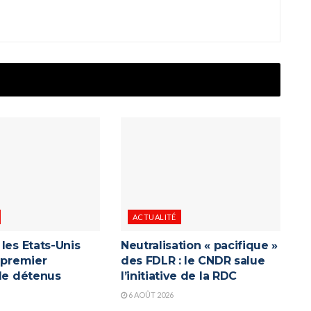
ACTUALITÉ
les Etats-Unis
Neutralisation « pacifique »
 premier
des FDLR : le CNDR salue
 de détenus
l’initiative de la RDC
6 AOÛT 2026