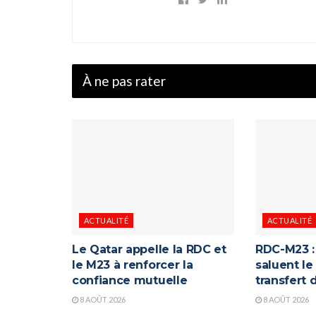
À ne pas rater
ACTUALITÉ
ACTUALITÉ
Le Qatar appelle la RDC et
RDC-M23 : 
le M23 à renforcer la
saluent le
confiance mutuelle
transfert
8 AOÛT 2026
8 AOÛT 2026