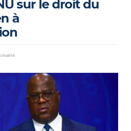
NU sur le droit du
en à
ion
ctualité