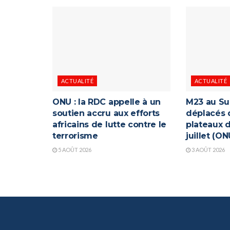
ACTUALITÉ
ACTUALITÉ
ONU : la RDC appelle à un
M23 au Su
soutien accru aux efforts
déplacés 
africains de lutte contre le
plateaux d
terrorisme
juillet (ON
5 AOÛT 2026
3 AOÛT 2026