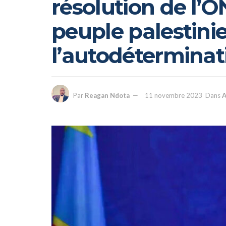
résolution de l’O
peuple palestini
l’autodéterminat
Par
Reagan Ndota
11 novembre 2023
Dans
A