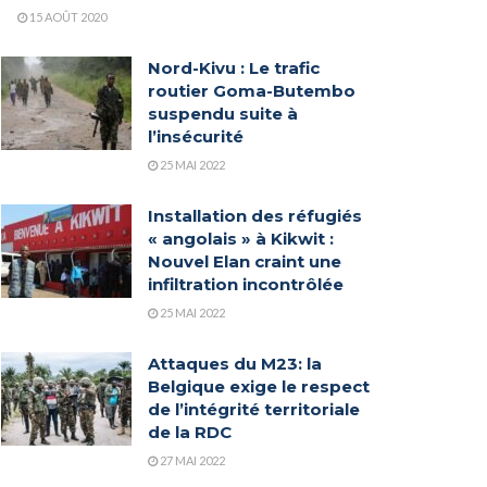
15 AOÛT 2020
Nord-Kivu : Le trafic
routier Goma-Butembo
suspendu suite à
l’insécurité
25 MAI 2022
Installation des réfugiés
« angolais » à Kikwit :
Nouvel Elan craint une
infiltration incontrôlée
25 MAI 2022
Attaques du M23: la
Belgique exige le respect
de l’intégrité territoriale
de la RDC
27 MAI 2022