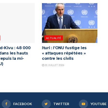
ACTUALITÉ
d-Kivu : 48 000
Ituri : l’ONU fustige les
dans les hauts
« attaques répétées »
epuis la mi-
contre les civils
U)
31 JUILLET 2026
FACEBOOK
TWITTER
YOUTUBE