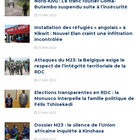
Nord-Kivu : Le trafic routier Goma-
Butembo suspendu suite à l’insécurité
25 MAI 2022
Installation des réfugiés « angolais » à
Kikwit : Nouvel Elan craint une infiltration
incontrôlée
25 MAI 2022
Attaques du M23: la Belgique exige le
respect de l’intégrité territoriale de la
RDC
27 MAI 2022
Elections transparentes en RDC : la
Monusco interpelle la famille politique de
Félix Tshisekedi
27 MAI 2022
Dossier M23 : le silence de l’Union
africaine inquiète à Kinshasa
27 MAI 2022