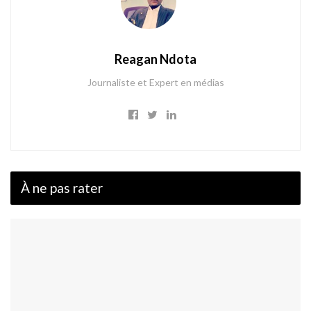
Reagan Ndota
Journaliste et Expert en médias
À ne pas rater