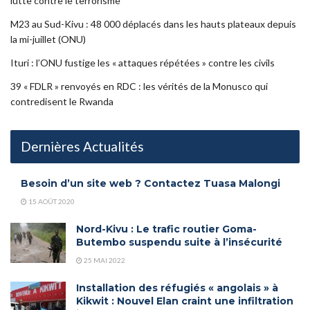
lutte contre le terrorisme
M23 au Sud-Kivu : 48 000 déplacés dans les hauts plateaux depuis
la mi-juillet (ONU)
Ituri : l’ONU fustige les « attaques répétées » contre les civils
39 « FDLR » renvoyés en RDC : les vérités de la Monusco qui
contredisent le Rwanda
Dernières Actualités
Besoin d’un site web ? Contactez Tuasa Malongi
15 AOÛT 2020
Nord-Kivu : Le trafic routier Goma-
Butembo suspendu suite à l’insécurité
25 MAI 2022
Installation des réfugiés « angolais » à
Kikwit : Nouvel Elan craint une infiltration