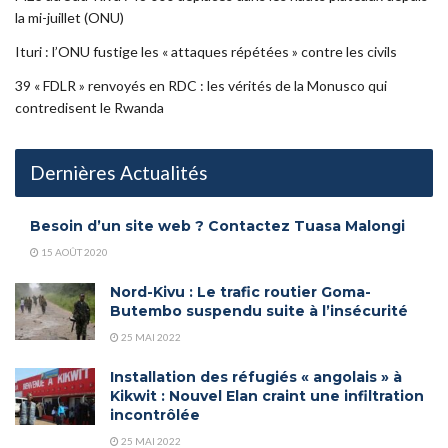
la mi-juillet (ONU)
Ituri : l’ONU fustige les « attaques répétées » contre les civils
39 « FDLR » renvoyés en RDC : les vérités de la Monusco qui
contredisent le Rwanda
Dernières Actualités
Besoin d’un site web ? Contactez Tuasa Malongi
15 AOÛT 2020
Nord-Kivu : Le trafic routier Goma-
Butembo suspendu suite à l’insécurité
25 MAI 2022
Installation des réfugiés « angolais » à
Kikwit : Nouvel Elan craint une infiltration
incontrôlée
25 MAI 2022