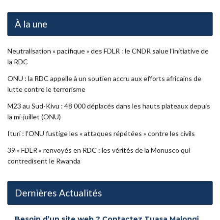
À la une
Neutralisation « pacifique » des FDLR : le CNDR salue l’initiative de
la RDC
ONU : la RDC appelle à un soutien accru aux efforts africains de
lutte contre le terrorisme
M23 au Sud-Kivu : 48 000 déplacés dans les hauts plateaux depuis
la mi-juillet (ONU)
Ituri : l’ONU fustige les « attaques répétées » contre les civils
39 « FDLR » renvoyés en RDC : les vérités de la Monusco qui
contredisent le Rwanda
Dernières Actualités
Besoin d’un site web ? Contactez Tuasa Malongi