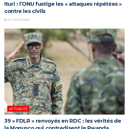
Ituri : l’ONU fustige les « attaques répétées »
contre les civils
31 JUILLET 2026
ACTUALITÉ
39 « FDLR » renvoyés en RDC : les vérités de
la Monusco qui contredisent le Rwanda