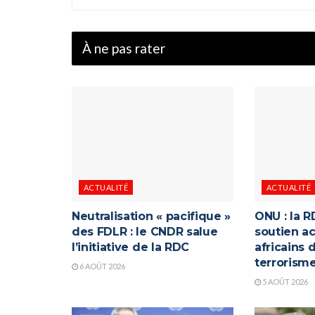
À ne pas rater
ACTUALITÉ
ACTUALITÉ
Neutralisation « pacifique »
ONU : la R
des FDLR : le CNDR salue
soutien ac
l’initiative de la RDC
africains 
terrorism
6 AOÛT 2026
5 AOÛT 2026