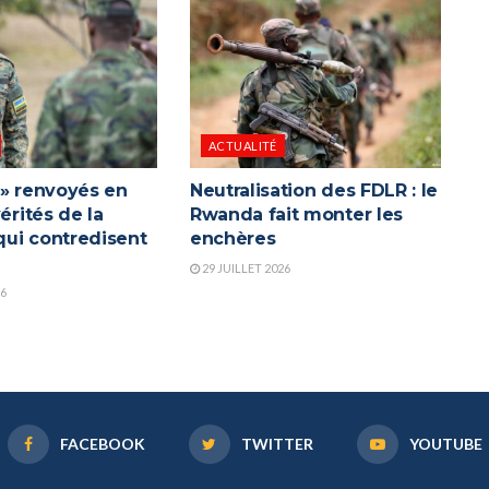
ACTUALITÉ
 » renvoyés en
Neutralisation des FDLR : le
vérités de la
Rwanda fait monter les
ui contredisent
enchères
a
29 JUILLET 2026
26
FACEBOOK
TWITTER
YOUTUBE