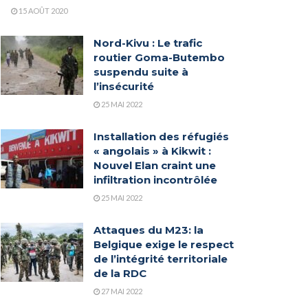
15 AOÛT 2020
Nord-Kivu : Le trafic
routier Goma-Butembo
suspendu suite à
l’insécurité
25 MAI 2022
Installation des réfugiés
« angolais » à Kikwit :
Nouvel Elan craint une
infiltration incontrôlée
25 MAI 2022
Attaques du M23: la
Belgique exige le respect
de l’intégrité territoriale
de la RDC
27 MAI 2022