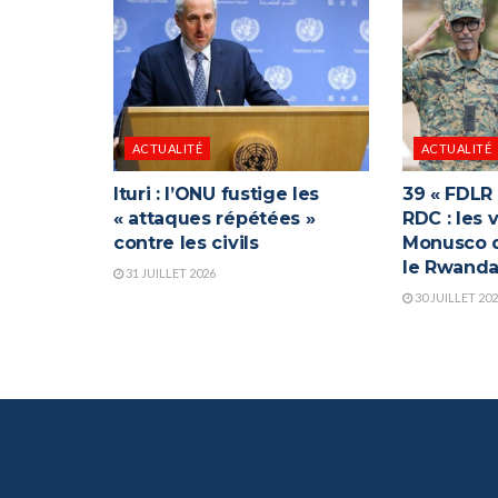
ACTUALITÉ
ACTUALITÉ
Ituri : l’ONU fustige les
39 « FDLR
« attaques répétées »
RDC : les 
contre les civils
Monusco q
le Rwand
31 JUILLET 2026
30 JUILLET 20