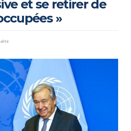
ve et se retirer de
 occupées »
alité