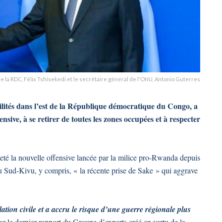
e la RDC, Félix Tshisekedi et le secrétaire général de l'ONU, Antonio Guterres
ilités dans l’est de la République démocratique du Congo, a
sive, à se retirer de toutes les zones occupées et à respecter
té la nouvelle offensive lancée par la milice pro-Rwanda depuis
u Sud-Kivu, y compris, « la récente prise de Sake » qui aggrave
lation civile et a accru le risque d’une guerre régionale plus
par le dernier rapport du Groupe d’experts créé en vertu de la