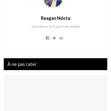
Reagan Ndota
Journaliste et Expert en médias
À ne pas rater