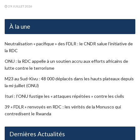
29 JUILLET 2026
À la une
Neutralisation « pacifique » des FDLR : le CNDR salue l’initiative de
la RDC
ONU : la RDC appelle à un soutien accru aux efforts africains de
lutte contre le terrorisme
M23 au Sud-Kivu : 48 000 déplacés dans les hauts plateaux depuis
la mi-juillet (ONU)
Ituri : l’ONU fustige les « attaques répétées » contre les civils
39 « FDLR » renvoyés en RDC : les vérités de la Monusco qui
contredisent le Rwanda
Dernières Actualités