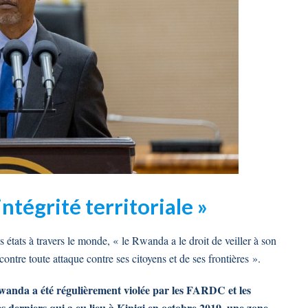
tégrité territoriale »
 états à travers le monde, « le Rwanda a le droit de veiller à son
e contre toute attaque contre ses citoyens et de ses frontières ».
 Rwanda a été régulièrement violée par les FARDC et les
derniers qui a eu lieu à Kinigi en octobre 2019, une zone