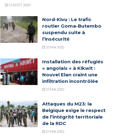
15 AOÛT 2020
Nord-Kivu : Le trafic
routier Goma-Butembo
suspendu suite à
l’insécurité
25 MAI 2022
Installation des réfugiés
« angolais » à Kikwit :
Nouvel Elan craint une
infiltration incontrôlée
25 MAI 2022
Attaques du M23: la
Belgique exige le respect
de l’intégrité territoriale
de la RDC
27 MAI 2022