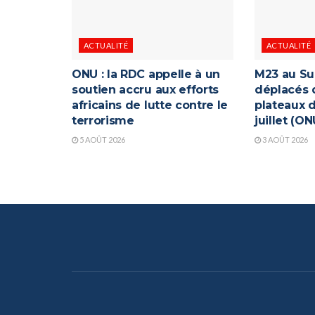
ACTUALITÉ
ACTUALITÉ
ONU : la RDC appelle à un
M23 au Su
soutien accru aux efforts
déplacés 
africains de lutte contre le
plateaux d
terrorisme
juillet (ON
5 AOÛT 2026
3 AOÛT 2026