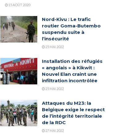
15 AOÛT 2020
Nord-Kivu : Le trafic
routier Goma-Butembo
suspendu suite à
l’insécurité
25 MAI 2022
Installation des réfugiés
« angolais » à Kikwit :
Nouvel Elan craint une
infiltration incontrôlée
25 MAI 2022
Attaques du M23: la
Belgique exige le respect
de l’intégrité territoriale
de la RDC
27 MAI 2022