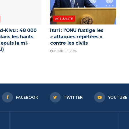
ACTUALITÉ
d-Kivu : 48 000
Ituri : l’ONU fustige les
dans les hauts
« attaques répétées »
epuis la mi-
contre les civils
U)
31 JUILLET 2026
FACEBOOK
TWITTER
YOUTUBE