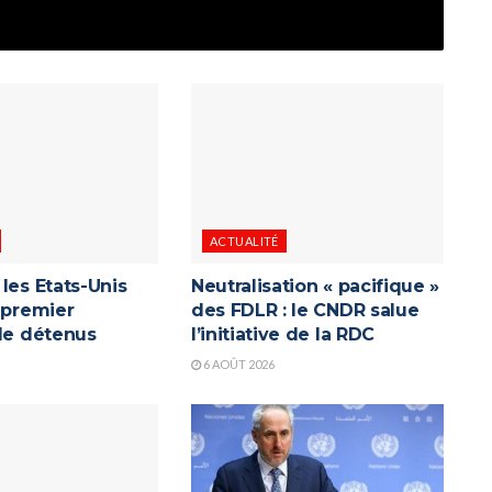
ACTUALITÉ
les Etats-Unis
Neutralisation « pacifique »
 premier
des FDLR : le CNDR salue
 de détenus
l’initiative de la RDC
6 AOÛT 2026