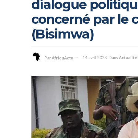
dialogue politiqu
concerné par le
(Bisimwa)
Par
AfriquActu
14 avril 2023
Dans
Actualité