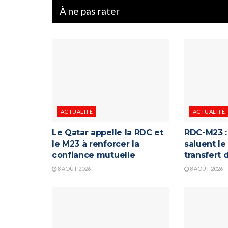
À ne pas rater
ACTUALITÉ
ACTUALITÉ
Le Qatar appelle la RDC et
RDC-M23 : 
le M23 à renforcer la
saluent le
confiance mutuelle
transfert
8 AOÛT 2026
8 AOÛT 2026