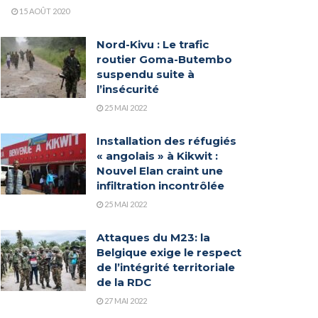
15 AOÛT 2020
Nord-Kivu : Le trafic
routier Goma-Butembo
suspendu suite à
l’insécurité
25 MAI 2022
Installation des réfugiés
« angolais » à Kikwit :
Nouvel Elan craint une
infiltration incontrôlée
25 MAI 2022
Attaques du M23: la
Belgique exige le respect
de l’intégrité territoriale
de la RDC
27 MAI 2022