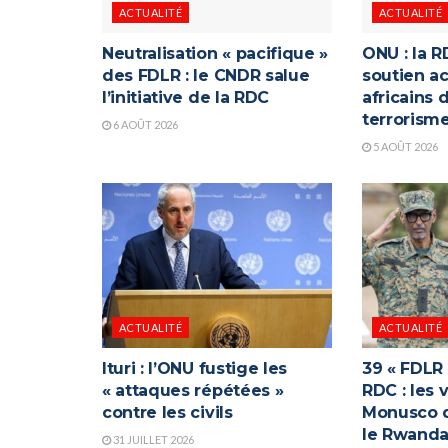
ACTUALITÉ
ACTUALITÉ
Neutralisation « pacifique »
ONU : la R
des FDLR : le CNDR salue
soutien ac
l’initiative de la RDC
africains 
terrorism
6 AOÛT 2026
5 AOÛT 2026
ACTUALITÉ
ACTUALITÉ
Ituri : l’ONU fustige les
39 « FDLR
« attaques répétées »
RDC : les 
contre les civils
Monusco q
le Rwand
31 JUILLET 2026