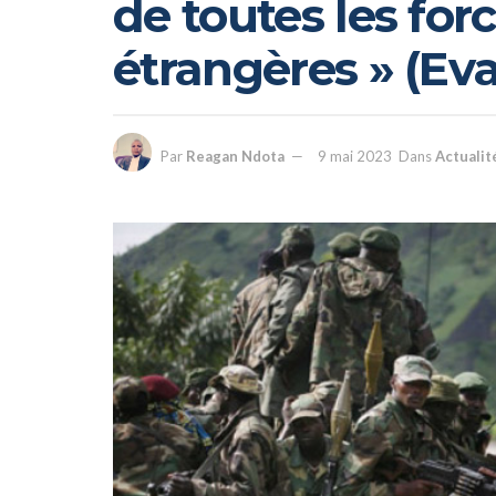
de toutes les for
étrangères » (Ev
Par
Reagan Ndota
9 mai 2023
Dans
Actualit