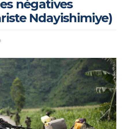
ces négatives
ariste Ndayishimiye)
é