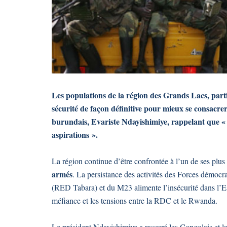
Les populations de la région des Grands Lacs, partic
sécurité de façon définitive pour mieux se consacre
burundais, Evariste Ndayishimiye, rappelant que 
aspirations ».
La région continue d’être confrontée à l’un de ses plus
armés
. La persistance des activités des Forces démocra
(RED Tabara) et du M23 alimente l’insécurité dans l’E
méfiance et les tensions entre la RDC et le Rwanda.
Le président Ndayishimiye a rassuré les Congolais et l