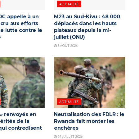
ACTUALITÉ
DC appelle à un
M23 au Sud-Kivu : 48 000
cru aux efforts
déplacés dans les hauts
de lutte contre le
plateaux depuis la mi-
e
juillet (ONU)
3 AOÛT 2026
ACTUALITÉ
 » renvoyés en
Neutralisation des FDLR : le
vérités de la
Rwanda fait monter les
ui contredisent
enchères
a
29 JUILLET 2026