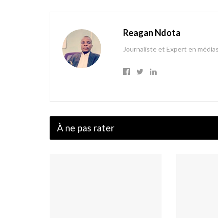
Reagan Ndota
Journaliste et Expert en média
À ne pas rater