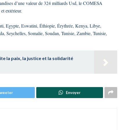
handises d’une valeur de 324 milliards Usd, le COMESA
et extérieur.
i, Egypte, Eswatini, Éthiopie, Érythrée, Kenya, Libye,
 Seychelles, Somalie, Soudan, Tunisie, Zambie, Tunisie,
e la paix, la justice et la solidarité
weeter
Envoyer