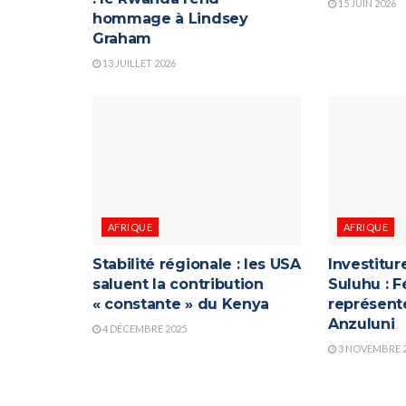
15 JUIN 2026
hommage à Lindsey
Graham
13 JUILLET 2026
AFRIQUE
AFRIQUE
Stabilité régionale : les USA
Investitu
saluent la contribution
Suluhu : F
« constante » du Kenya
représenté
Anzuluni
4 DÉCEMBRE 2025
3 NOVEMBRE 