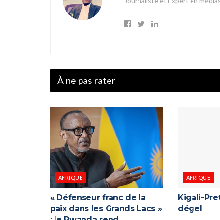
Journaliste et Expert en média
À ne pas rater
AFRIQUE
AFRIQUE
« Défenseur franc de la
Kigali-Pret
paix dans les Grands Lacs »
dégel
: le Rwanda rend