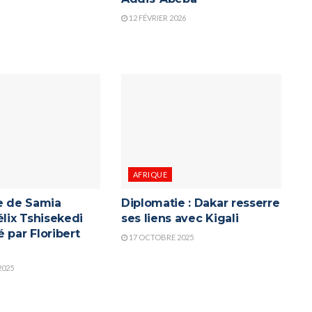
12 FÉVRIER 2026
AFRIQUE
re de Samia
Diplomatie : Dakar resserre
élix Tshisekedi
ses liens avec Kigali
 par Floribert
17 OCTOBRE 2025
2025