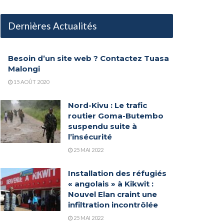
Dernières Actualités
Besoin d’un site web ? Contactez Tuasa
Malongi
15 AOÛT 2020
Nord-Kivu : Le trafic
routier Goma-Butembo
suspendu suite à
l’insécurité
25 MAI 2022
Installation des réfugiés
« angolais » à Kikwit :
Nouvel Elan craint une
infiltration incontrôlée
25 MAI 2022