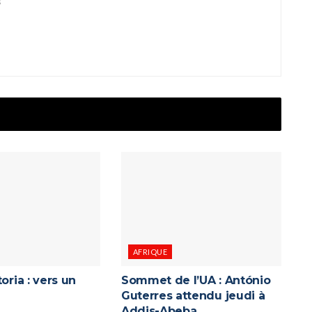
s
AFRIQUE
oria : vers un
Sommet de l’UA : António
Guterres attendu jeudi à
Addis-Abeba