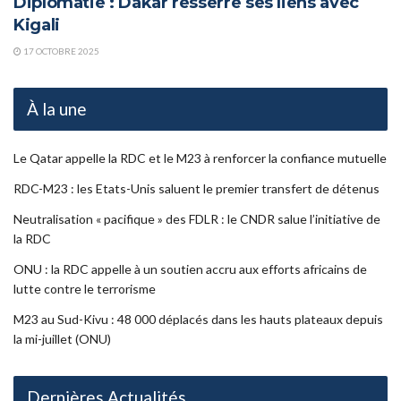
Diplomatie : Dakar resserre ses liens avec
Kigali
17 OCTOBRE 2025
À la une
Le Qatar appelle la RDC et le M23 à renforcer la confiance mutuelle
RDC-M23 : les Etats-Unis saluent le premier transfert de détenus
Neutralisation « pacifique » des FDLR : le CNDR salue l’initiative de
la RDC
ONU : la RDC appelle à un soutien accru aux efforts africains de
lutte contre le terrorisme
M23 au Sud-Kivu : 48 000 déplacés dans les hauts plateaux depuis
la mi-juillet (ONU)
Dernières Actualités