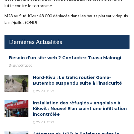
lutte contre le terrorisme
M23 au Sud-Kivu : 48 000 déplacés dans les hauts plateaux depuis
la mi-juillet (ONU)
Dernières Actualités
Besoin d’un site web ? Contactez Tuasa Malongi
15 AOÛT 2020
Nord-Kivu : Le trafic routier Goma-
Butembo suspendu suite à l’insécurité
25 MAI 2022
Installation des réfugiés « angolais » à
Kikwit : Nouvel Elan craint une infiltration
incontrôlée
25 MAI 2022
Attaques du M23: la Belgique exige le