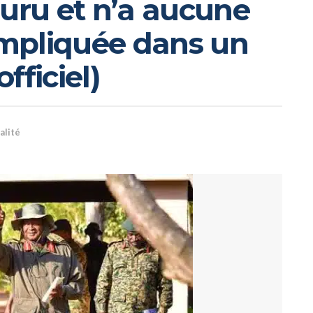
huru et n’a aucune
 impliquée dans un
officiel)
alité