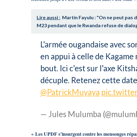
Lire aussi :
Martin Fayulu : "On ne peut pas 
M23 pendant que le Rwanda refuse de dialo
L'armée ougandaise avec son
en appui à celle de Kagame 
bout. Ici c'est sur l'axe Ki
décuple. Retenez cette dat
@PatrickMuyaya
pic.twitte
— Jules Mulumba (@mulumb
« Les UPDF s’insurgent contre les mensonges répa