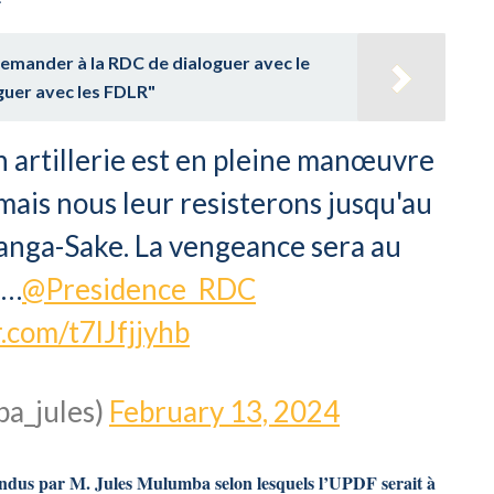
demander à la RDC de dialoguer avec le
guer avec les FDLR"
 artillerie est en pleine manœuvre
mais nous leur resisterons jusqu'au
tshanga-Sake. La vengeance sera au
e…
@Presidence_RDC
r.com/t7lJfjjyhb
a_jules)
February 13, 2024
ndus par M. Jules Mulumba selon lesquels l’UPDF serait à