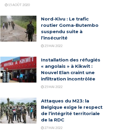
15 AOÛT 2020
Nord-Kivu : Le trafic
routier Goma-Butembo
suspendu suite à
l’insécurité
25 MAI 2022
Installation des réfugiés
« angolais » à Kikwit :
Nouvel Elan craint une
infiltration incontrôlée
25 MAI 2022
Attaques du M23: la
Belgique exige le respect
de l’intégrité territoriale
de la RDC
27 MAI 2022