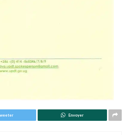
weeter
Envoyer