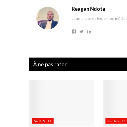
Reagan Ndota
Journaliste et Expert en média
À ne pas rater
ACTUALITÉ
ACTUALITÉ