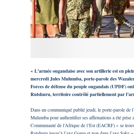
« L’armée ougandaise avec son artillerie est en ple
mercredi Jules Mulumba, porte-parole des Wazalend
Forces de défense du peuple ougandais (UPDF) ont d
Rutshuru, territoire contrôlé partiellement par l’a
Dans un communiqué publié jeudi, le porte-parole de l’
Mulumba pour authentifier ses affirmations a été prise 
Communauté de l’Afrique de l’Est (EACRF) « se trouva
Rutshuru jusqu’à l’axe Goma et non dans l’axe Sake »