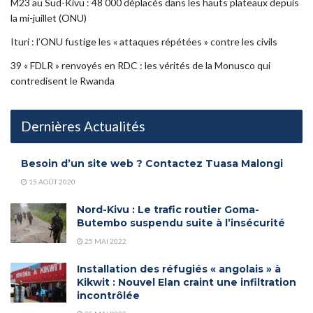
M23 au Sud-Kivu : 48 000 déplacés dans les hauts plateaux depuis
la mi-juillet (ONU)
Ituri : l’ONU fustige les « attaques répétées » contre les civils
39 « FDLR » renvoyés en RDC : les vérités de la Monusco qui
contredisent le Rwanda
Dernières Actualités
Besoin d’un site web ? Contactez Tuasa Malongi
15 AOÛT 2020
Nord-Kivu : Le trafic routier Goma-
Butembo suspendu suite à l’insécurité
25 MAI 2022
Installation des réfugiés « angolais » à
Kikwit : Nouvel Elan craint une infiltration
incontrôlée