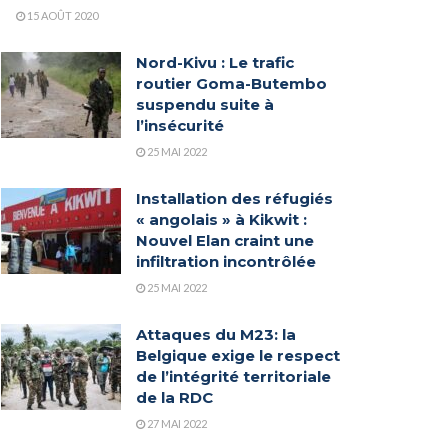
15 AOÛT 2020
Nord-Kivu : Le trafic
routier Goma-Butembo
suspendu suite à
l’insécurité
25 MAI 2022
Installation des réfugiés
« angolais » à Kikwit :
Nouvel Elan craint une
infiltration incontrôlée
25 MAI 2022
Attaques du M23: la
Belgique exige le respect
de l’intégrité territoriale
de la RDC
27 MAI 2022