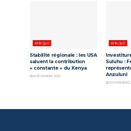
AFRIQUE
AFRIQUE
Stabilité régionale : les USA
Investitu
saluent la contribution
Suluhu : F
« constante » du Kenya
représenté
Anzuluni
4 DÉCEMBRE 2025
3 NOVEMBRE 