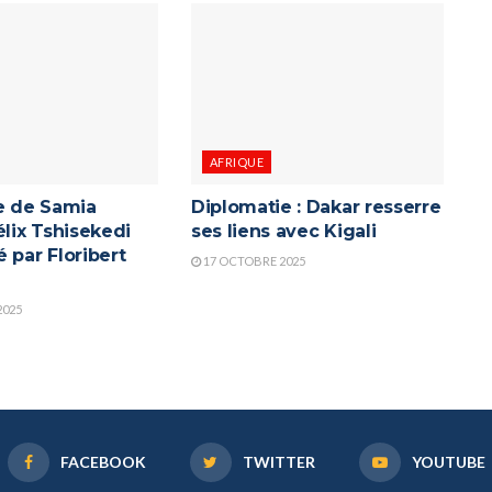
AFRIQUE
re de Samia
Diplomatie : Dakar resserre
élix Tshisekedi
ses liens avec Kigali
 par Floribert
17 OCTOBRE 2025
2025
FACEBOOK
TWITTER
YOUTUBE