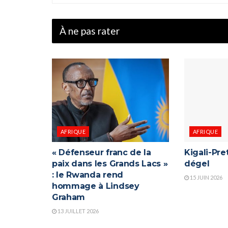
À ne pas rater
AFRIQUE
AFRIQUE
« Défenseur franc de la
Kigali-Pret
paix dans les Grands Lacs »
dégel
: le Rwanda rend
15 JUIN 2026
hommage à Lindsey
Graham
13 JUILLET 2026