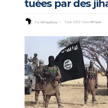
tuées par des ji
Par
AfriquActu
9 juin 2022
Dans
Afrique