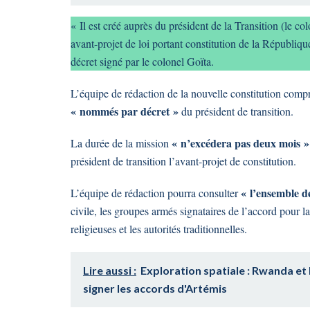
« Il est créé auprès du président de la Transition (le 
avant-projet de loi portant constitution de la Républiqu
décret signé par le colonel Goïta.
L’équipe de rédaction de la nouvelle constitution comp
« nommés par décret »
du président de transition.
« n’excédera pas deux mois »
La durée de la mission
président de transition l’avant-projet de constitution.
« l’ensemble de
L’équipe de rédaction pourra consulter
civile, les groupes armés signataires de l’accord pour la
religieuses et les autorités traditionnelles.
Lire aussi :
Exploration spatiale : Rwanda et 
signer les accords d'Artémis