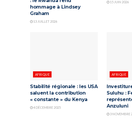
: le Rwanda rend
15 JUIN 2026
hommage à Lindsey
Graham
13 JUILLET 2026
AFRIQUE
AFRIQUE
Stabilité régionale : les USA
Investitu
saluent la contribution
Suluhu : F
« constante » du Kenya
représenté
Anzuluni
4 DÉCEMBRE 2025
3 NOVEMBRE 