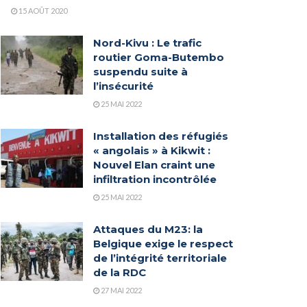
15 AOÛT 2020
Nord-Kivu : Le trafic
routier Goma-Butembo
suspendu suite à
l’insécurité
25 MAI 2022
Installation des réfugiés
« angolais » à Kikwit :
Nouvel Elan craint une
infiltration incontrôlée
25 MAI 2022
Attaques du M23: la
Belgique exige le respect
de l’intégrité territoriale
de la RDC
27 MAI 2022