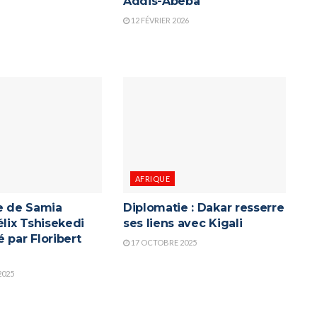
Addis-Abeba
12 FÉVRIER 2026
AFRIQUE
re de Samia
Diplomatie : Dakar resserre
élix Tshisekedi
ses liens avec Kigali
 par Floribert
17 OCTOBRE 2025
2025