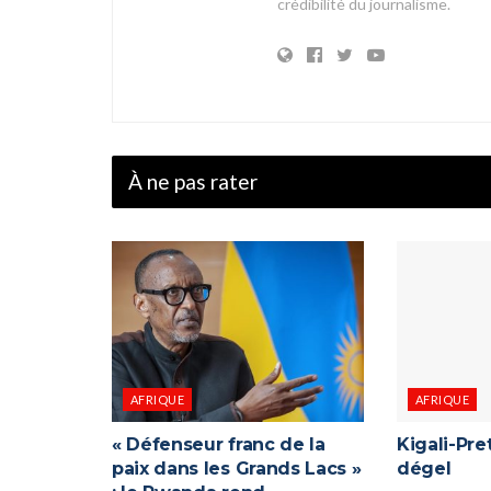
crédibilité du journalisme.
À ne pas rater
AFRIQUE
AFRIQUE
« Défenseur franc de la
Kigali-Pret
paix dans les Grands Lacs »
dégel