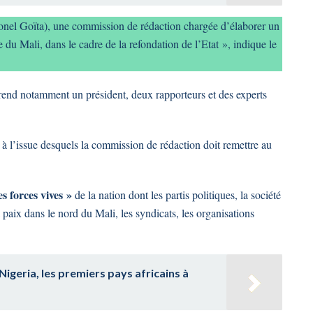
colonel Goïta), une commission de rédaction chargée d’élaborer un
e du Mali, dans le cadre de la refondation de l’Etat », indique le
rend notamment un président, deux rapporteurs et des experts
à l’issue desquels la commission de rédaction doit remettre au
s forces vives »
de la nation dont les partis politiques, la société
 paix dans le nord du Mali, les syndicats, les organisations
Nigeria, les premiers pays africains à