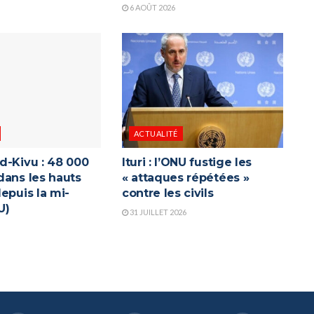
6 AOÛT 2026
ACTUALITÉ
d-Kivu : 48 000
Ituri : l’ONU fustige les
dans les hauts
« attaques répétées »
epuis la mi-
contre les civils
U)
31 JUILLET 2026