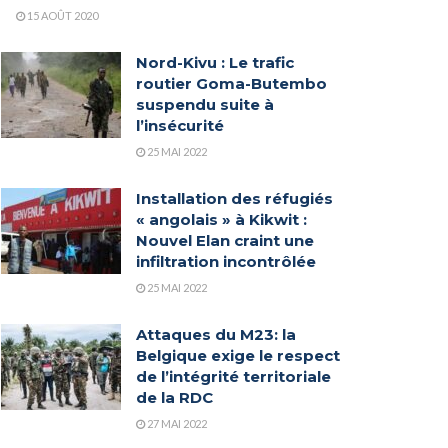
15 AOÛT 2020
Nord-Kivu : Le trafic
routier Goma-Butembo
suspendu suite à
l’insécurité
25 MAI 2022
Installation des réfugiés
« angolais » à Kikwit :
Nouvel Elan craint une
infiltration incontrôlée
25 MAI 2022
Attaques du M23: la
Belgique exige le respect
de l’intégrité territoriale
de la RDC
27 MAI 2022