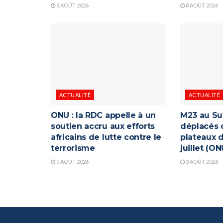
8 AOÛT 2026
8 AOÛT 2026
ACTUALITÉ
ACTUALITÉ
ONU : la RDC appelle à un
M23 au Su
soutien accru aux efforts
déplacés 
africains de lutte contre le
plateaux d
terrorisme
juillet (ON
5 AOÛT 2026
3 AOÛT 2026