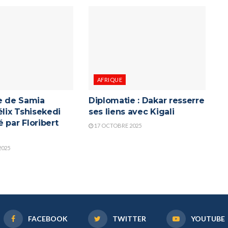
AFRIQUE
re de Samia
Diplomatie : Dakar resserre
élix Tshisekedi
ses liens avec Kigali
 par Floribert
17 OCTOBRE 2025
2025
FACEBOOK
TWITTER
YOUTUBE