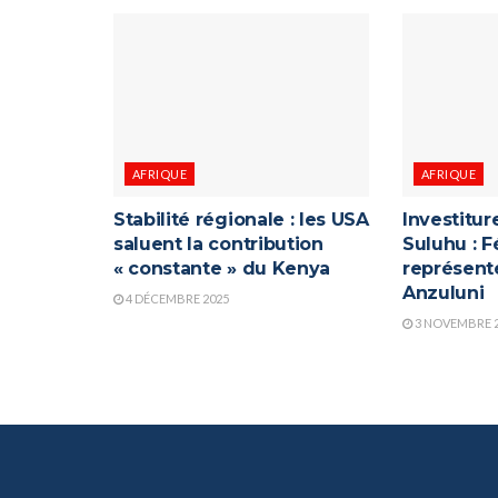
AFRIQUE
AFRIQUE
Stabilité régionale : les USA
Investitu
saluent la contribution
Suluhu : F
« constante » du Kenya
représenté
Anzuluni
4 DÉCEMBRE 2025
3 NOVEMBRE 