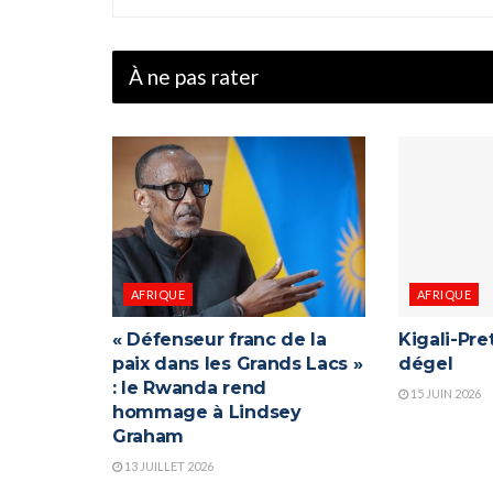
À ne pas rater
AFRIQUE
AFRIQUE
« Défenseur franc de la
Kigali-Pret
paix dans les Grands Lacs »
dégel
: le Rwanda rend
15 JUIN 2026
hommage à Lindsey
Graham
13 JUILLET 2026