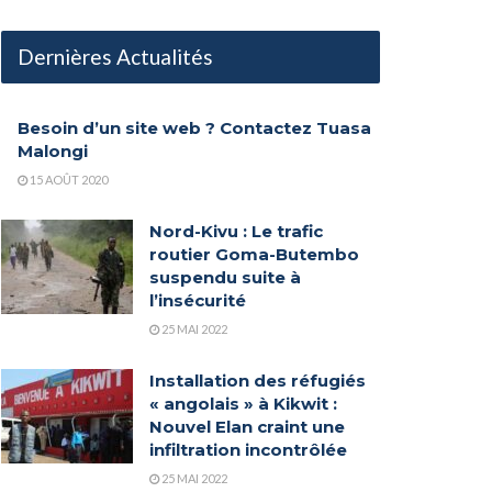
Dernières Actualités
Besoin d’un site web ? Contactez Tuasa
Malongi
15 AOÛT 2020
Nord-Kivu : Le trafic
routier Goma-Butembo
suspendu suite à
l’insécurité
25 MAI 2022
Installation des réfugiés
« angolais » à Kikwit :
Nouvel Elan craint une
infiltration incontrôlée
25 MAI 2022