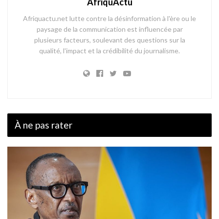
AfriquActu
Afriquactu.net lutte contre la désinformation à l'ère ou le
paysage de la communication est influencée par
plusieurs facteurs, soulevant des questions sur la
qualité, l'impact et la crédibilité du journalisme.
À ne pas rater