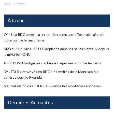
29 JUILLET 2026
À la une
ONU : la RDC appelle à un soutien accru aux efforts africains de
lutte contre le terrorisme
M23 au Sud-Kivu : 48 000 déplacés dans les hauts plateaux depuis
la mi-juillet (ONU)
Ituri : l’ONU fustige les « attaques répétées » contre les civils
39 « FDLR » renvoyés en RDC : les vérités de la Monusco qui
contredisent le Rwanda
Neutralisation des FDLR : le Rwanda fait monter les enchères
Dernières Actualités