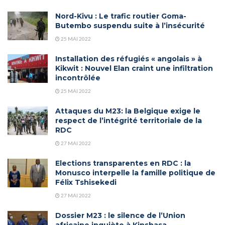
Nord-Kivu : Le trafic routier Goma-
Butembo suspendu suite à l’insécurité
25 MAI 2022
Installation des réfugiés « angolais » à
Kikwit : Nouvel Elan craint une infiltration
incontrôlée
25 MAI 2022
Attaques du M23: la Belgique exige le
respect de l’intégrité territoriale de la
RDC
27 MAI 2022
Elections transparentes en RDC : la
Monusco interpelle la famille politique de
Félix Tshisekedi
27 MAI 2022
Dossier M23 : le silence de l’Union
africaine inquiète à Kinshasa