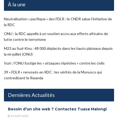
À la une
Neutralisation « pacifique » des FDLR : le CNDR salue l’initiative de
la RDC
ONU : la RDC appelle à un soutien accru aux efforts africains de
lutte contre le terrorisme
M23 au Sud-Kivu : 48 000 déplacés dans les hauts plateaux depuis
la mi-juillet (ONU)
Ituri : l’ONU fustige les « attaques répétées » contre les civils
39 « FDLR » renvoyés en RDC : les vérités de la Monusco qui
contredisent le Rwanda
Dernières Actualités
Besoin d’un site web ? Contactez Tuasa Malongi
15 AOÛT 2020