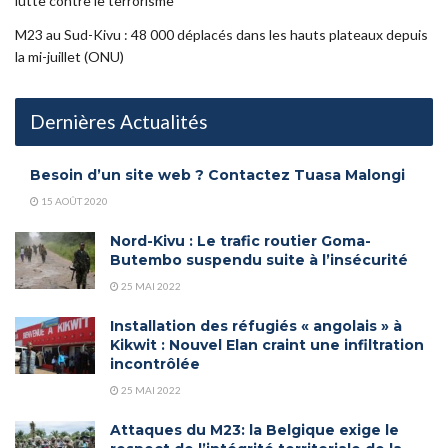
lutte contre le terrorisme
M23 au Sud-Kivu : 48 000 déplacés dans les hauts plateaux depuis
la mi-juillet (ONU)
Dernières Actualités
Besoin d’un site web ? Contactez Tuasa Malongi
15 AOÛT 2020
Nord-Kivu : Le trafic routier Goma-
Butembo suspendu suite à l’insécurité
25 MAI 2022
Installation des réfugiés « angolais » à
Kikwit : Nouvel Elan craint une infiltration
incontrôlée
25 MAI 2022
Attaques du M23: la Belgique exige le