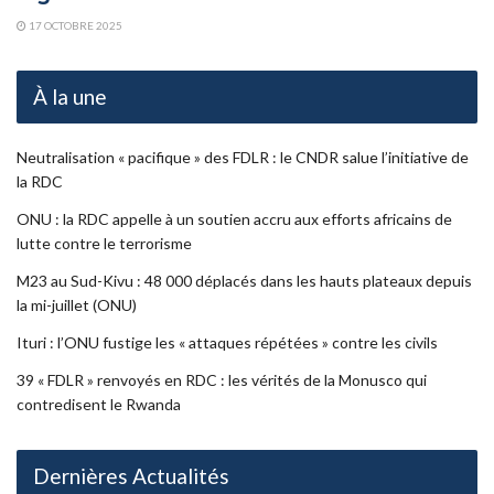
17 OCTOBRE 2025
À la une
Neutralisation « pacifique » des FDLR : le CNDR salue l’initiative de
la RDC
ONU : la RDC appelle à un soutien accru aux efforts africains de
lutte contre le terrorisme
M23 au Sud-Kivu : 48 000 déplacés dans les hauts plateaux depuis
la mi-juillet (ONU)
Ituri : l’ONU fustige les « attaques répétées » contre les civils
39 « FDLR » renvoyés en RDC : les vérités de la Monusco qui
contredisent le Rwanda
Dernières Actualités