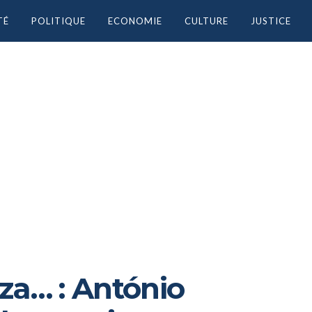
TÉ
POLITIQUE
ECONOMIE
CULTURE
JUSTICE
za… : António