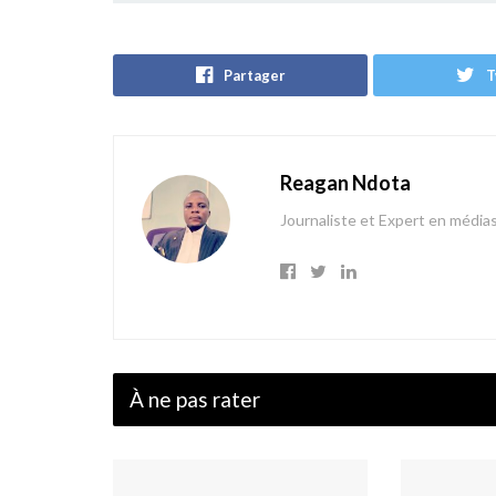
Partager
T
Reagan Ndota
Journaliste et Expert en média
À ne pas rater