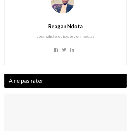
Reagan Ndota
Journaliste et Expert en médias
À ne pas rater