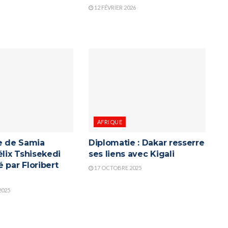
12 FÉVRIER 2026
AFRIQUE
re de Samia
Diplomatie : Dakar resserre
élix Tshisekedi
ses liens avec Kigali
 par Floribert
17 OCTOBRE 2025
2025