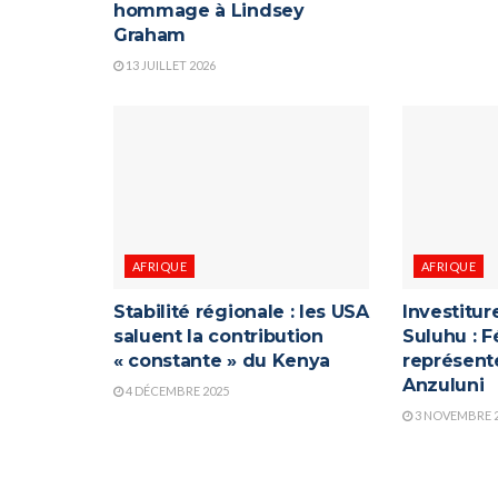
hommage à Lindsey
Graham
13 JUILLET 2026
AFRIQUE
AFRIQUE
Stabilité régionale : les USA
Investitu
saluent la contribution
Suluhu : F
« constante » du Kenya
représenté
Anzuluni
4 DÉCEMBRE 2025
3 NOVEMBRE 