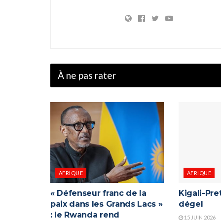
À ne pas rater
AFRIQUE
AFRIQUE
« Défenseur franc de la
Kigali-Pret
paix dans les Grands Lacs »
dégel
: le Rwanda rend
15 JUIN 2026