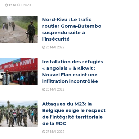
15 AOÛT 2020
Nord-Kivu : Le trafic
routier Goma-Butembo
suspendu suite à
l’insécurité
25 MAI 2022
Installation des réfugiés
« angolais » à Kikwit :
Nouvel Elan craint une
infiltration incontrôlée
25 MAI 2022
Attaques du M23: la
Belgique exige le respect
de l’intégrité territoriale
de la RDC
27 MAI 2022