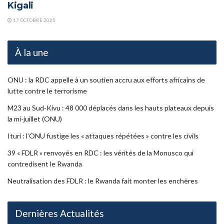
Kigali
17 OCTOBRE 2025
À la une
ONU : la RDC appelle à un soutien accru aux efforts africains de
lutte contre le terrorisme
M23 au Sud-Kivu : 48 000 déplacés dans les hauts plateaux depuis
la mi-juillet (ONU)
Ituri : l’ONU fustige les « attaques répétées » contre les civils
39 « FDLR » renvoyés en RDC : les vérités de la Monusco qui
contredisent le Rwanda
Neutralisation des FDLR : le Rwanda fait monter les enchères
Dernières Actualités