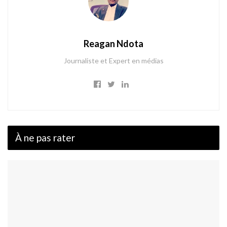
Reagan Ndota
Journaliste et Expert en médias
À ne pas rater