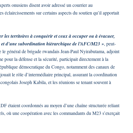
xperts onusiens disent avoir adressé un courrier au
 éclaircissements sur certains aspects du soutien qu’il apportait
les territoires à conquérir et ceux à occuper ou à évacuer,
sé et d’une subordination hiérarchique de l’AFC/M23 »
, peut-
ue le général de brigade rwandais Jean-Paul Nyirabutama, adjoint
pour la défense et la sécurité, participait directement à la
la République démocratique du Congo, notamment des canaux de
it le rôle d’intermédiaire principal, assurant la coordination
 congolais Joseph Kabila, et les réunions se tenant souvent à
RDF étaient coordonnés au moyen d’une chaîne structurée reliant
nels, où une coopération avec les commandants du M23 s’exerçait