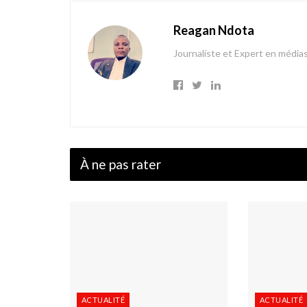
Reagan Ndota
Journaliste et Expert en média
À ne pas rater
ACTUALITÉ
ACTUALITÉ