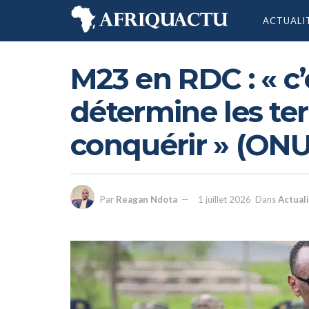
ACTUALI
M23 en RDC : « c
détermine les terr
conquérir » (ONU
Par
Reagan Ndota
1 juillet 2026
Dans
Actual