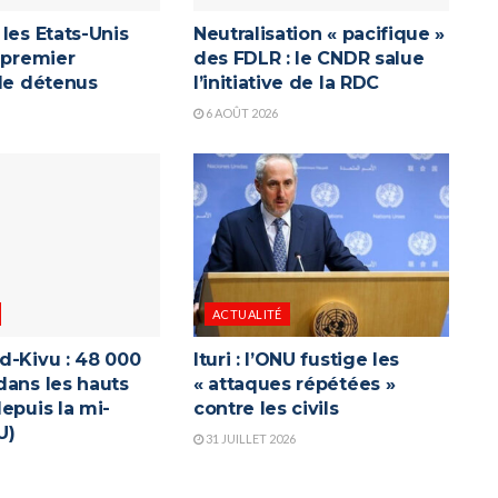
les Etats-Unis
Neutralisation « pacifique »
 premier
des FDLR : le CNDR salue
 de détenus
l’initiative de la RDC
6 AOÛT 2026
ACTUALITÉ
d-Kivu : 48 000
Ituri : l’ONU fustige les
dans les hauts
« attaques répétées »
epuis la mi-
contre les civils
U)
31 JUILLET 2026