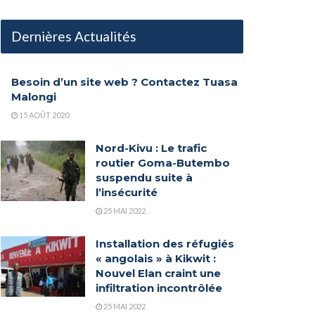
Dernières Actualités
Besoin d’un site web ? Contactez Tuasa
Malongi
15 AOÛT 2020
Nord-Kivu : Le trafic
routier Goma-Butembo
suspendu suite à
l’insécurité
25 MAI 2022
Installation des réfugiés
« angolais » à Kikwit :
Nouvel Elan craint une
infiltration incontrôlée
25 MAI 2022