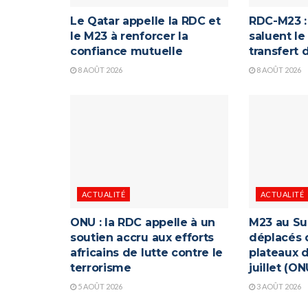
Le Qatar appelle la RDC et
RDC-M23 : 
le M23 à renforcer la
saluent le
confiance mutuelle
transfert
8 AOÛT 2026
8 AOÛT 2026
ACTUALITÉ
ACTUALITÉ
ONU : la RDC appelle à un
M23 au Su
soutien accru aux efforts
déplacés 
africains de lutte contre le
plateaux d
terrorisme
juillet (ON
5 AOÛT 2026
3 AOÛT 2026