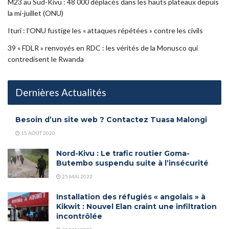
M23 au Sud-Kivu : 48 000 déplacés dans les hauts plateaux depuis
la mi-juillet (ONU)
Ituri : l’ONU fustige les « attaques répétées » contre les civils
39 « FDLR » renvoyés en RDC : les vérités de la Monusco qui
contredisent le Rwanda
Dernières Actualités
Besoin d’un site web ? Contactez Tuasa Malongi
15 AOÛT 2020
Nord-Kivu : Le trafic routier Goma-
Butembo suspendu suite à l’insécurité
25 MAI 2022
Installation des réfugiés « angolais » à
Kikwit : Nouvel Elan craint une infiltration
incontrôlée