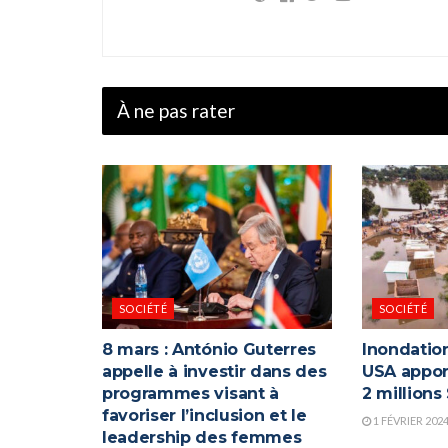
À ne pas rater
SOCIÉTÉ
SOCIÉTÉ
8 mars : António Guterres
Inondation
appelle à investir dans des
USA appor
programmes visant à
2 millions
favoriser l’inclusion et le
1 FÉVRIER 202
leadership des femmes