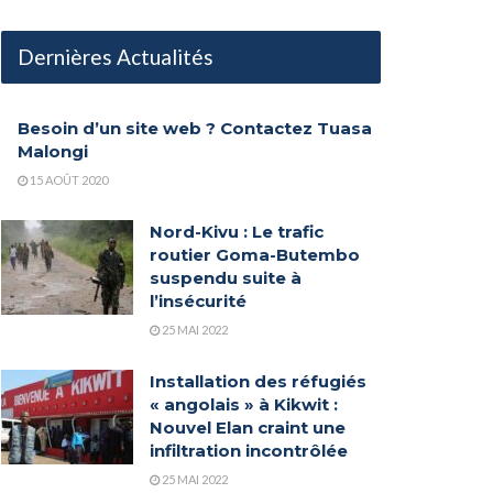
Dernières Actualités
Besoin d’un site web ? Contactez Tuasa
Malongi
15 AOÛT 2020
Nord-Kivu : Le trafic
routier Goma-Butembo
suspendu suite à
l’insécurité
25 MAI 2022
Installation des réfugiés
« angolais » à Kikwit :
Nouvel Elan craint une
infiltration incontrôlée
25 MAI 2022