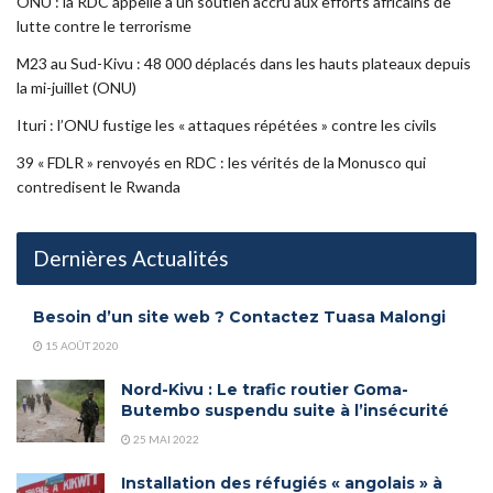
ONU : la RDC appelle à un soutien accru aux efforts africains de
lutte contre le terrorisme
M23 au Sud-Kivu : 48 000 déplacés dans les hauts plateaux depuis
la mi-juillet (ONU)
Ituri : l’ONU fustige les « attaques répétées » contre les civils
39 « FDLR » renvoyés en RDC : les vérités de la Monusco qui
contredisent le Rwanda
Dernières Actualités
Besoin d’un site web ? Contactez Tuasa Malongi
15 AOÛT 2020
Nord-Kivu : Le trafic routier Goma-
Butembo suspendu suite à l’insécurité
25 MAI 2022
Installation des réfugiés « angolais » à