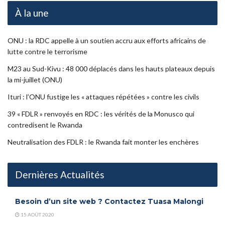
À la une
ONU : la RDC appelle à un soutien accru aux efforts africains de
lutte contre le terrorisme
M23 au Sud-Kivu : 48 000 déplacés dans les hauts plateaux depuis
la mi-juillet (ONU)
Ituri : l’ONU fustige les « attaques répétées » contre les civils
39 « FDLR » renvoyés en RDC : les vérités de la Monusco qui
contredisent le Rwanda
Neutralisation des FDLR : le Rwanda fait monter les enchères
Dernières Actualités
Besoin d’un site web ? Contactez Tuasa Malongi
15 AOÛT 2020