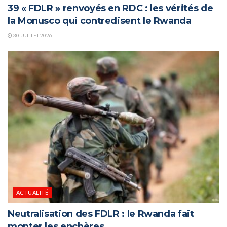
39 « FDLR » renvoyés en RDC : les vérités de
la Monusco qui contredisent le Rwanda
30 JUILLET 2026
ACTUALITÉ
Neutralisation des FDLR : le Rwanda fait
monter les enchères