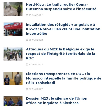
Nord-Kivu : Le trafic routier Goma-
Butembo suspendu suite à l’insécurité
25 MAI 2022
Installation des réfugiés « angolais » à
Kikwit : Nouvel Elan craint une infiltration
incontrôlée
25 MAI 2022
Attaques du M23: la Belgique exige le
respect de l’intégrité territoriale de la
RDC
27 MAI 2022
Elections transparentes en RDC : la
Monusco interpelle la famille politique de
Félix Tshisekedi
27 MAI 2022
Dossier M23 : le silence de l’Union
africaine inquiète à Kinshasa