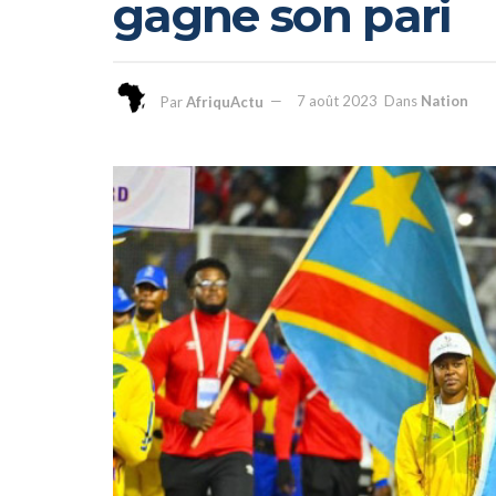
gagne son pari
Par
AfriquActu
7 août 2023
Dans
Nation