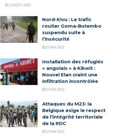
15 AOÛT 2020
Nord-Kivu : Le trafic
routier Goma-Butembo
suspendu suite à
l’insécurité
25 MAI 2022
Installation des réfugiés
« angolais » à Kikwit :
Nouvel Elan craint une
infiltration incontrôlée
25 MAI 2022
Attaques du M23: la
Belgique exige le respect
de l’intégrité territoriale
de la RDC
27 MAI 2022