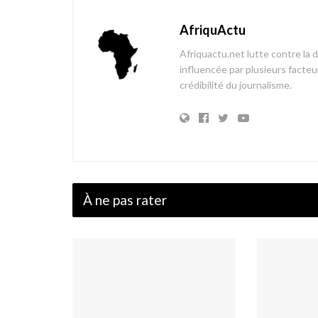
AfriquActu
Afriquactu.net lutte contre la 
influencée par plusieurs facteur
crédibilité du journalisme.
À ne pas rater