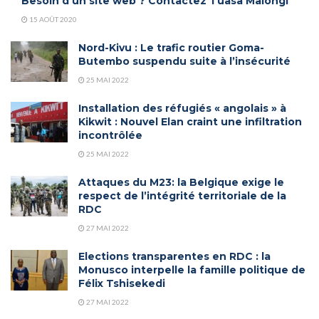
Besoin d’un site web ? Contactez Tuasa Malongi
15 AOÛT 2020
Nord-Kivu : Le trafic routier Goma-
Butembo suspendu suite à l’insécurité
25 MAI 2022
Installation des réfugiés « angolais » à
Kikwit : Nouvel Elan craint une infiltration
incontrôlée
25 MAI 2022
Attaques du M23: la Belgique exige le
respect de l’intégrité territoriale de la
RDC
27 MAI 2022
Elections transparentes en RDC : la
Monusco interpelle la famille politique de
Félix Tshisekedi
27 MAI 2022