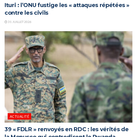
Ituri : l’ONU fustige les « attaques répétées »
contre les civils
31 JUILLET 2026
ACTUALITÉ
39 « FDLR » renvoyés en RDC : les vérités de