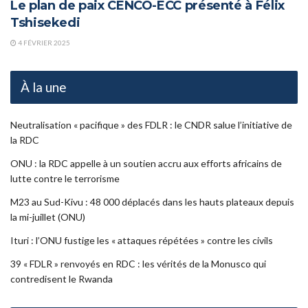
Le plan de paix CENCO-ECC présenté à Félix
Tshisekedi
4 FÉVRIER 2025
À la une
Neutralisation « pacifique » des FDLR : le CNDR salue l’initiative de
la RDC
ONU : la RDC appelle à un soutien accru aux efforts africains de
lutte contre le terrorisme
M23 au Sud-Kivu : 48 000 déplacés dans les hauts plateaux depuis
la mi-juillet (ONU)
Ituri : l’ONU fustige les « attaques répétées » contre les civils
39 « FDLR » renvoyés en RDC : les vérités de la Monusco qui
contredisent le Rwanda