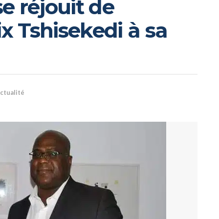
e réjouit de
ix Tshisekedi à sa
ctualité