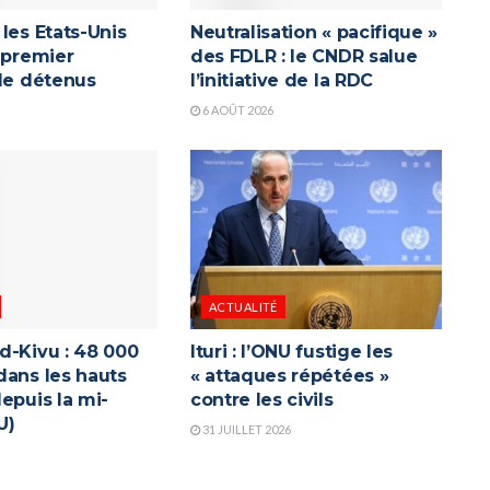
les Etats-Unis
Neutralisation « pacifique »
 premier
des FDLR : le CNDR salue
 de détenus
l’initiative de la RDC
6 AOÛT 2026
ACTUALITÉ
d-Kivu : 48 000
Ituri : l’ONU fustige les
dans les hauts
« attaques répétées »
epuis la mi-
contre les civils
U)
31 JUILLET 2026