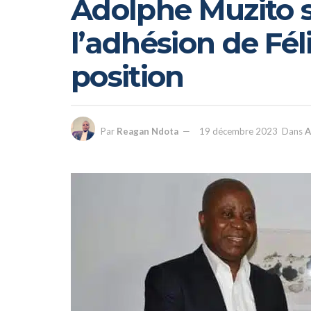
Adolphe Muzito s
l’adhésion de Fél
position
Par
Reagan Ndota
19 décembre 2023
Dans
A