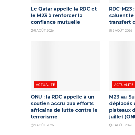
Le Qatar appelle la RDC et
RDC-M23 : 
le M23 à renforcer la
saluent le
confiance mutuelle
transfert
8 AOÛT 2026
8 AOÛT 2026
ACTUALITÉ
ACTUALITÉ
ONU : la RDC appelle à un
M23 au Su
soutien accru aux efforts
déplacés 
africains de lutte contre le
plateaux d
terrorisme
juillet (ON
5 AOÛT 2026
3 AOÛT 2026