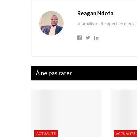
Reagan Ndota
Journaliste et Expert en média
À ne pas rater
ACTUALITÉ
ACTUALITÉ