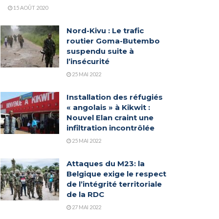
15 AOÛT 2020
Nord-Kivu : Le trafic
routier Goma-Butembo
suspendu suite à
l’insécurité
25 MAI 2022
Installation des réfugiés
« angolais » à Kikwit :
Nouvel Elan craint une
infiltration incontrôlée
25 MAI 2022
Attaques du M23: la
Belgique exige le respect
de l’intégrité territoriale
de la RDC
27 MAI 2022