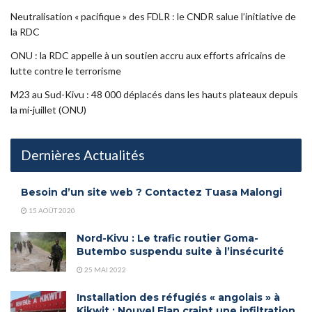
Neutralisation « pacifique » des FDLR : le CNDR salue l’initiative de
la RDC
ONU : la RDC appelle à un soutien accru aux efforts africains de
lutte contre le terrorisme
M23 au Sud-Kivu : 48 000 déplacés dans les hauts plateaux depuis
la mi-juillet (ONU)
Dernières Actualités
Besoin d’un site web ? Contactez Tuasa Malongi
15 AOÛT 2020
Nord-Kivu : Le trafic routier Goma-
Butembo suspendu suite à l’insécurité
25 MAI 2022
Installation des réfugiés « angolais » à
Kikwit : Nouvel Elan craint une infiltration