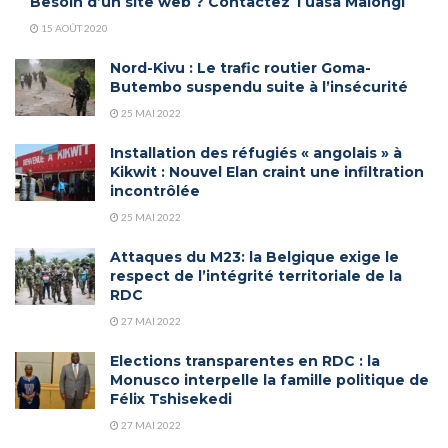
Besoin d’un site web ? Contactez Tuasa Malongi
15 AOÛT 2020
Nord-Kivu : Le trafic routier Goma-
Butembo suspendu suite à l’insécurité
25 MAI 2022
Installation des réfugiés « angolais » à
Kikwit : Nouvel Elan craint une infiltration
incontrôlée
25 MAI 2022
Attaques du M23: la Belgique exige le
respect de l’intégrité territoriale de la
RDC
27 MAI 2022
Elections transparentes en RDC : la
Monusco interpelle la famille politique de
Félix Tshisekedi
27 MAI 2022