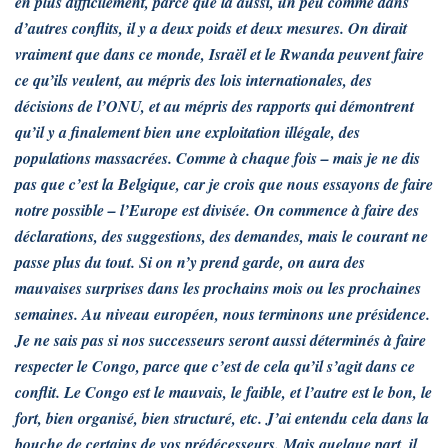
en plus difficilement, parce que là aussi, un peu comme dans
d’autres conflits, il y a deux poids et deux mesures. On dirait
vraiment que dans ce monde, Israël et le Rwanda peuvent faire
ce qu’ils veulent, au mépris des lois internationales, des
décisions de l’ONU, et au mépris des rapports qui démontrent
qu’il y a finalement bien une exploitation illégale, des
populations massacrées. Comme à chaque fois – mais je ne dis
pas que c’est la Belgique, car je crois que nous essayons de faire
notre possible – l’Europe est divisée. On commence à faire des
déclarations, des suggestions, des demandes, mais le courant ne
passe plus du tout. Si on n’y prend garde, on aura des
mauvaises surprises dans les prochains mois ou les prochaines
semaines. Au niveau européen, nous terminons une présidence.
Je ne sais pas si nos successeurs seront aussi déterminés à faire
respecter le Congo, parce que c’est de cela qu’il s’agit dans ce
conflit. Le Congo est le mauvais, le faible, et l’autre est le bon, le
fort, bien organisé, bien structuré, etc. J’ai entendu cela dans la
bouche de certains de vos prédécesseurs. Mais quelque part, il