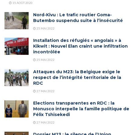
15 AOÛT 2020
Nord-Kivu : Le trafic routier Goma-
Butembo suspendu suite à l’insécurité
25 MAI 2022
Installation des réfugiés « angolais » à
Kikwit : Nouvel Elan craint une infiltration
incontrôlée
25 MAI 2022
Attaques du M23: la Belgique exige le
respect de l’intégrité territoriale de la
RDC
27 MAI 2022
Elections transparentes en RDC : la
Monusco interpelle la famille politique de
Félix Tshisekedi
27 MAI 2022
Dossier M23 : le silence de l’Union